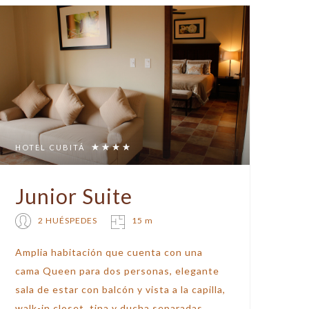
HOTEL CUBITÁ
Junior Suite
2 HUÉSPEDES
15 m
Amplia habitación que cuenta con una
cama Queen para dos personas, elegante
sala de estar con balcón y vista a la capilla,
walk-in closet, tina y ducha separadas.