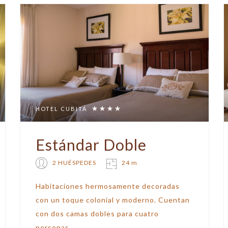
HOTEL CUBITÁ
Estándar Doble
2 HUÉSPEDES
24 m
Habitaciones hermosamente decoradas
con un toque colonial y moderno. Cuentan
con dos camas dobles para cuatro
personas.