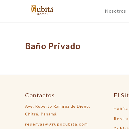
Nosotros
Baño Privado
Contactos
El Si
Ave. Roberto Ramirez de Diego,
Habita
Chitré, Panamá.
Restau
reservas@grupocubita.com
Cubitá