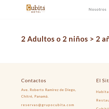
Nosotros
2 Adultos o 2 niños > 2 a
Contactos
El Si
Ave. Roberto Ramirez de Diego,
Habita
Chitré, Panamá.
Restau
reservas@grupocubita.com
Cubitá