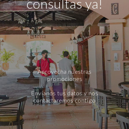
consultas ya!
Aprovecha nuestras
promociones
Envíanos tus datos y nos
contactaremos contigo