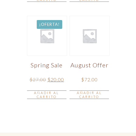
¡OFERTA!
Spring Sale
August Offer
El
El
$
27.00
$
20.00
$
72.00
precio
precio
original
actual
AÑADIR AL
era:
es:
AÑADIR AL
CARRITO
CARRITO
$27.00.
$20.00.